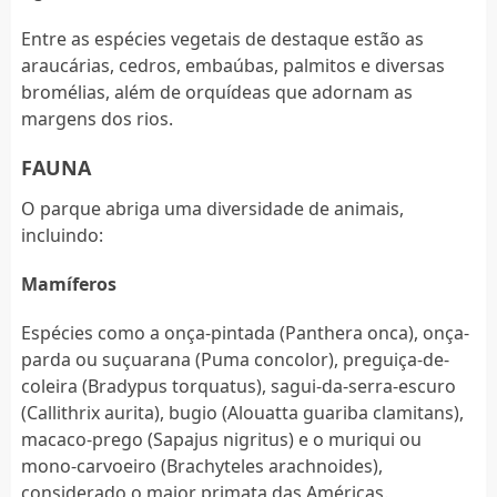
Entre as espécies vegetais de destaque estão as
araucárias, cedros, embaúbas, palmitos e diversas
bromélias, além de orquídeas que adornam as
margens dos rios.
FAUNA
O parque abriga uma diversidade de animais,
incluindo:
Mamíferos
Espécies como a onça-pintada (Panthera onca), onça-
parda ou suçuarana (Puma concolor), preguiça-de-
coleira (Bradypus torquatus), sagui-da-serra-escuro
(Callithrix aurita), bugio (Alouatta guariba clamitans),
macaco-prego (Sapajus nigritus) e o muriqui ou
mono-carvoeiro (Brachyteles arachnoides),
considerado o maior primata das Américas.