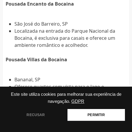
Pousada Encanto da Bocaina
São José do Barreiro, SP
Localizada na entrada do Parque Nacional da
Bocaina, é exclusiva para casais e oferece um
ambiente romântico e acolhedor.
Pousada Villas da Bocaina
Bananal, SP
Oferece quartos com vista para o lago e
proximidade com as cachoeiras do Mimoso e da
Este site utiliza cookies para melhorar sua experiência de
Onça, ideal para quem busca tranquilidade.
navegação.
GDPR
Rancho Lua Branca
RECUSAR
PERMITIR