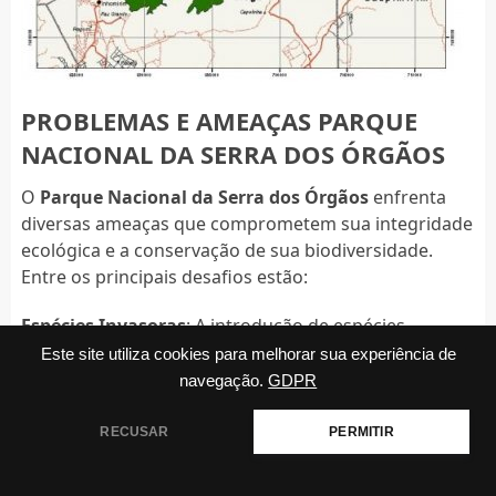
PROBLEMAS E AMEAÇAS PARQUE
NACIONAL DA SERRA DOS ÓRGÃOS
O
Parque Nacional da Serra dos Órgãos
enfrenta
diversas ameaças que comprometem sua integridade
ecológica e a conservação de sua biodiversidade.
Entre os principais desafios estão:
Espécies Invasoras
: A introdução de espécies
exóticas, como os saguis-do-tufo-branco (Callithrix
Este site utiliza cookies para melhorar sua experiência de
jacchus) e saguis-do-tufo-preto (Callithrix penicillata),
navegação.
GDPR
originários de outras regiões do Brasil, representa
uma ameaça significativa.
RECUSAR
PERMITIR
Esses primatas competem por recursos e podem