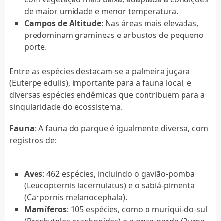
de maior umidade e menor temperatura.
Campos de Altitude
: Nas áreas mais elevadas,
predominam gramíneas e arbustos de pequeno
porte.
Entre as espécies destacam-se a palmeira juçara
(Euterpe edulis), importante para a fauna local, e
diversas espécies endêmicas que contribuem para a
singularidade do ecossistema.
Fauna
: A fauna do parque é igualmente diversa, com
registros de:
Aves
: 462 espécies, incluindo o gavião-pomba
(Leucopternis lacernulatus) e o sabiá-pimenta
(Carpornis melanocephala).
Mamíferos
: 105 espécies, como o muriqui-do-sul
(Brachyteles arachnoides) e a onça-parda (Puma