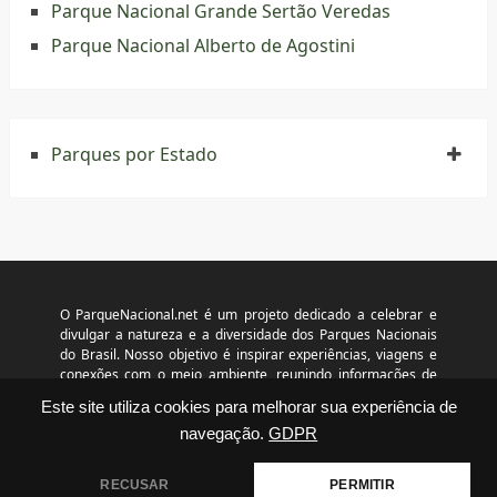
Parque Nacional Grande Sertão Veredas
Parque Nacional Alberto de Agostini
Parques por Estado
O ParqueNacional.net é um projeto dedicado a celebrar e
divulgar a natureza e a diversidade dos Parques Nacionais
do Brasil. Nosso objetivo é inspirar experiências, viagens e
conexões com o meio ambiente, reunindo informações de
acesso público e livre divulgação. Não temos vínculo com o
Este site utiliza cookies para melhorar sua experiência de
ICMBio, prefeituras ou concessionárias. Horários, taxas e
navegação.
GDPR
programações podem mudar sem aviso prévio. © 2026
www.parquenacional.net – Todos os direitos reservados.
RECUSAR
PERMITIR