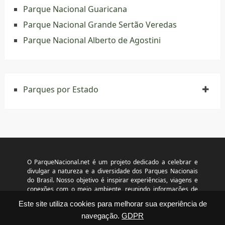
Parque Nacional Guaricana
Parque Nacional Grande Sertão Veredas
Parque Nacional Alberto de Agostini
Parques por Estado
O ParqueNacional.net é um projeto dedicado a celebrar e
divulgar a natureza e a diversidade dos Parques Nacionais
do Brasil. Nosso objetivo é inspirar experiências, viagens e
conexões com o meio ambiente, reunindo informações de
acesso público e livre divulgação. Não temos vínculo com o
Este site utiliza cookies para melhorar sua experiência de
ICMBio, prefeituras ou concessionárias. Horários, taxas e
programações podem mudar sem aviso prévio. © 2026
navegação.
GDPR