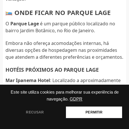
ONDE FICAR NO PARQUE LAGE
O
Parque Lage
é um parque público localizado no
bairro Jardim Botânico, no Rio de Janeiro.
Embora não ofereça acomodações internas, há
diversas opções de hospedagem nas proximidades
que atendem a diferentes preferências e orçamentos.
HOTÉIS PRÓXIMOS AO PARQUE LAGE
Mar Ipanema Hotel
: Localizado a aproximadamente
2,5 km do parque, este hotel oferece acomodações
Este site utiliza cookies para melhorar sua experiência de
confortáveis e está próximo às praias de Ipanema e
navegação.
GDPR
Leblon.
RECUSAR
PERMITIR
Américas Copacabana Hotel
: Situado a cerca de 3
km do Parque Lage, este hotel dispõe de piscina na
cobertura e fácil acesso à Praia de Copacabana.