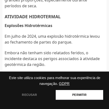
grandes proporções, especialmente durante
períodos de seca.
ATIVIDADE HIDROTERMAL
Explosões Hidrotérmicas
Em julho de 2024, uma explosão hidrotérmica levou
ao fechamento de partes do parque.
Embora não tenham sido relatados feridos, o
incidente destaca os perigos associados à atividade
geotérmica da região.
IMPACTO HUMANO
Este site utiliza cookies para melhorar sua experiência de
Superlotação e Turismo Irresponsável
navegação.
GDPR
O aumento no número de visitantes exerce pressão
RECUSAR
PERMITIR
sobre a infraestrutura e os habitats naturais.