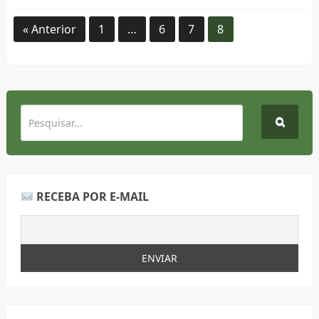
« Anterior
1
…
6
7
8
RECEBA POR E-MAIL